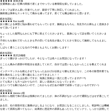
★★★★★
星焼き様
交通事故にあい仕事の関係で遅くまでやっている整骨院を探していました。
スタッフは皆さん若い方達でしたが、親切で丁寧に対応してくれました。
施術後は身体もスッキリして痛みも減ってます。若くても腕は確かかと思います。
続きを読む
★★★★★
Ren kun様
反り腰による体型に悩み通わせてもらっています。施術はもちろん、先生方の人柄もよく息抜きさ
せて頂いてます！
ちょっとした疑問なんかにも丁寧に答えてくださいますし、親身になって話を聞いてくださいま
す！
子供たちを連れて行ったときも手の空いてる先生が遊んでくださり安心して施術してもらえまし
た！
しばらく通うことになるので今後ともよろしくお願いします！
続きを読む
★★★★★
長沢沙織様
ぎっくり腰がきっかけでしたが、今となっては色々とお世話になっています！
とことん痛みの原因や対処法を追及してくれて、自分では思いもしなかったことを教えてくれま
す。
インナーマッスルを鍛えさせてもらったおかげか以前より腰も丈夫になり、この冬の除雪作業でも
腰を痛めることなく乗り越えることができました！！
スタッフの皆さんはお若いですが、知識と技術は一流だと思っています(*^^*)
とても気さくな方々ばかりなので、楽しい息抜きにもなっています♪
またいつでも駆け込みたいので、これからもぜひあの場所で頑張ってほしいものです(^-^)
続きを読む
★★★★★
daruma y様
以前から他院で体の歪みは指摘されてましたが、体の不調がなかったので通院などはせず過ごして
ました。
ある日、右の首筋付近に激痛がはしるようになり、お世話になることにしました。初診時には機械
を使って原因を調べてもらい、結果的に想定外の原因もあったりしてビックリ。しっかり説明して