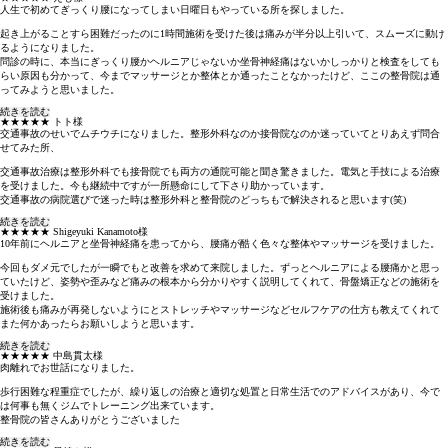
人生で初めてぎっくり腰になってしまい日曜日もやっている所を探しました。
起き上がることすら困難だったのに1時間施術を受けた後は痛みが半分以上引いて、スムーズに動け
るようになりました。
問診の時に、本当にぎっくり腰かヘルニアじゃないか坐骨神経痛はないかしっかりと検査をしても
らい原因も分かって、今までマッサージとか整体とか通ったことなかったけど、ここの整骨院は通
ってみようと思いました。
続きを読む
★★★★★
トト様
交通事故のせいでムチウチになりました。整形外科なのか接骨院なのか迷っていてとりあえず問合
せてみた所、
交通事故治療は整形外科でも接骨院でも両方の通院可能と聞き驚きました。電気と手技による治療
を受けました。今も継続中ですが一所懸命にして下さり助かっています。
交通事故の病院選びで迷った時は整形外科と整骨院のどっちもで解決されると思います(笑)
続きを読む
★★★★★
Shigeyuki Kanamoto様
10年前にヘルニアと坐骨神経痛を患ってから、腰痛が酷く色々な整体やマッサージを受けました。
今回もダメ元でしたが一瞬でもと改善を求めて来院しました。ずっとヘルニアによる腰痛かと思っ
ていたけど、姿勢や歪みなど痛みの根本から分かりやすく説明してくれて、骨盤矯正などの施術を
受けました。
施術後も痛みが再発しないようにとストレッチやマッサージなどセルフケアの仕方も教えてくれて
また何かあったらお願いしようと思います。
続きを読む
★★★★★
中島貫太様
肉離れでお世話になりました。
歩行困難な程重症でしたが、繰り返しの治療と適切な処置と日常生活でのアドバイスがあり、今で
は何事も無くジムでトレーニング出来ています。
整骨院の皆さんありがとうございました
続きを読む