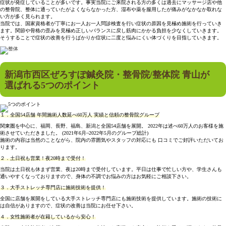
症状が発症していることが多いです。事実当院にご来院される方の多くは過去にマッサージ店や他
の整骨院、整体に通っていたがよくならなかった方、湿布や薬を服用したが痛みがなかなか取れな
い方が多く見られます。
当院では、国家資格者が丁寧にお一人お一人問診検査を行い症状の原因を見極め施術を行っていき
ます。関節や骨格の歪みを見極め正しいバランスに戻し筋肉にかかる負担を少なくしていきます。
そうすることで症状の改善を行うばかりか症状に二度と悩みにくい体づくりを目指していきます。
新潟市西区ぜろすぽ鍼灸院・整骨院/整体院 青山が
選ばれる5つのポイント
１．
全国54店舗 年間施術人数延べ60万人 実績と信頼の整骨院グループ
関東圏を中心に、福岡、長野、福島、新潟と全国54店舗を展開。 2022年は述べ60万人のお客様を施
術させていただきました。 (2021年6月~2022年5月のグループ総計)
施術の内容は当然のことながら、院内の雰囲気やスタッフの対応にも 口コミでご好評いただいてお
ります。
２．
土日祝も営業！夜20時まで受付！
当院は土日祝も休まず営業、夜は20時まで受付しています。平日は仕事で忙しい方や、学生さんも
通いやすくなっておりますので、身体の不調でお悩みの方はお気軽にご相談下さい。
３．
大手ストレッチ専門店に施術技術を提供！
全国に店舗を展開をしている大手ストレッチ専門店にも施術技術を提供しています。施術の技術に
は自信がありますので、症状の改善は当院にお任せ下さい。
４．
女性施術者が在籍しているから安心！