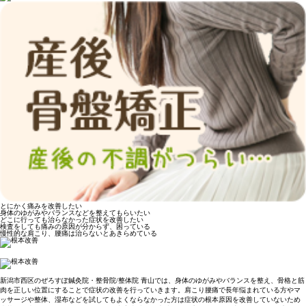
とにかく痛みを改善したい
身体のゆがみやバランスなどを整えてもらいたい
どこに行っても治らなかった症状を改善したい
検査をしても痛みの原因が分からず、困っている
慢性的な肩こり、腰痛は治らないとあきらめている
新潟市西区のぜろすぽ鍼灸院・整骨院/整体院 青山では、身体のゆがみやバランスを整え、骨格と筋
肉を正しい位置にすることで症状の改善を行っていきます。肩こり腰痛で長年悩まれている方やマ
ッサージや整体、湿布などを試してもよくならなかった方は症状の根本原因を改善していないため