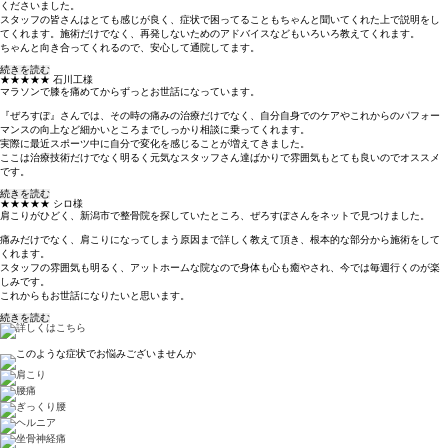
くださいました。
スタッフの皆さんはとても感じが良く、症状で困ってることもちゃんと聞いてくれた上で説明をし
てくれます。施術だけでなく、再発しないためのアドバイスなどもいろいろ教えてくれます。
ちゃんと向き合ってくれるので、安心して通院してます。
続きを読む
★★★★★
石川工様
マラソンで膝を痛めてからずっとお世話になっています。
『ぜろすぽ』さんでは、その時の痛みの治療だけでなく、自分自身でのケアやこれからのパフォー
マンスの向上など細かいところまでしっかり相談に乗ってくれます。
実際に最近スポーツ中に自分で変化を感じることが増えてきました。
ここは治療技術だけでなく明るく元気なスタッフさん達ばかりで雰囲気もとても良いのでオススメ
です。
続きを読む
★★★★★
シロ様
肩こりがひどく、新潟市で整骨院を探していたところ、ぜろすぽさんをネットで見つけました。
痛みだけでなく、肩こりになってしまう原因まで詳しく教えて頂き、根本的な部分から施術をして
くれます。
スタッフの雰囲気も明るく、アットホームな院なので身体も心も癒やされ、今では毎週行くのが楽
しみです。
これからもお世話になりたいと思います。
続きを読む