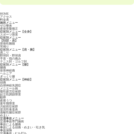
HOME
アクセス
料金表
施術メニュー
ゼロ整体
産後骨盤矯正
症状別メニュー【全身】
スポーツ障害
症状別メニュー
【頚部・肩】
突発性難聴
耳鳴り
症状別メニュー【肩・腕】
肩こり
野球肘・野球肩
手首・指の痛み
テニス肘・ゴルフ肘
症状別メニュー【腰】
腰痛
坐骨神経痛
ヘルニア
ぎっくり腰
症状別メニュー【神経】
頭痛
自律神経失調症
メニエール病
慢性疲労症候群
起立性調節障害
動悸
産後うつ
更年期障害
月経前症候群
逆流性食道炎
過敏性腸症候群
めまい
交通事故メニュー
交通事故専門施術
事故による腰痛
事故による頭痛・めまい・吐き気
事故保険
交通事故・むち打ち