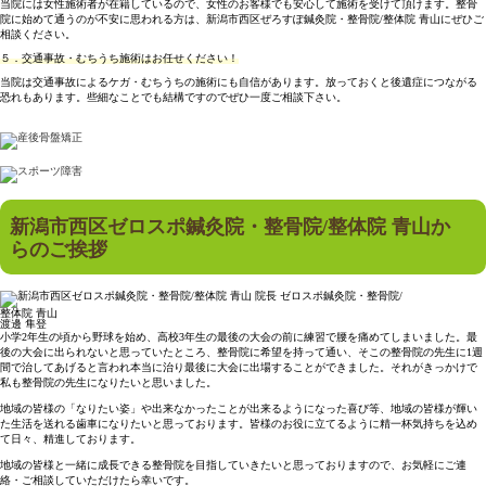
当院には女性施術者が在籍しているので、女性のお客様でも安心して施術を受けて頂けます。整骨
院に始めて通うのが不安に思われる方は、新潟市西区ぜろすぽ鍼灸院・整骨院/整体院 青山にぜひご
相談ください。
５．
交通事故・むちうち施術はお任せください！
当院は交通事故によるケガ・むちうちの施術にも自信があります。放っておくと後遺症につながる
恐れもあります。些細なことでも結構ですのでぜひ一度ご相談下さい。
新潟市西区ゼロスポ鍼灸院・整骨院/整体院 青山か
らのご挨拶
ゼロスポ鍼灸院・整骨院/
整体院 青山
渡邊 隼登
小学2年生の頃から野球を始め、高校3年生の最後の大会の前に練習で腰を痛めてしまいました。最
後の大会に出られないと思っていたところ、整骨院に希望を持って通い、そこの整骨院の先生に1週
間で治してあげると言われ本当に治り最後に大会に出場することができました。それがきっかけで
私も整骨院の先生になりたいと思いました。
地域の皆様の「なりたい姿」や出来なかったことが出来るようになった喜び等、地域の皆様が輝い
た生活を送れる歯車になりたいと思っております。皆様のお役に立てるように精一杯気持ちを込め
て日々、精進しております。
地域の皆様と一緒に成長できる整骨院を目指していきたいと思っておりますので、お気軽にご連
絡・ご相談していただけたら幸いです。