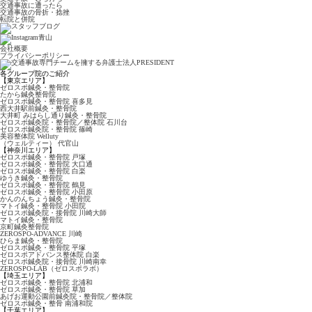
交通事故に遭ったら
交通事故の骨折・捻挫
転院と併院
会社概要
プライバシーポリシー
各グループ院のご紹介
【東京エリア】
ゼロスポ鍼灸・整骨院
たから鍼灸整骨院
ゼロスポ鍼灸・整骨院
喜多見
西大井駅前鍼灸・整骨院
大井町 みはらし通り
鍼灸・整骨院
ゼロスポ鍼灸院・整骨院
／整体院 石川台
ゼロスポ鍼灸院・整骨院
篠崎
美容整体院 Welluty
（ウェルティー） 代官山
【神奈川エリア】
ゼロスポ鍼灸・整骨院 戸塚
ゼロスポ鍼灸・整骨院
大口通
ゼロスポ鍼灸・整骨院 白楽
ゆうき鍼灸・整骨院
ゼロスポ鍼灸・整骨院 鶴見
ゼロスポ鍼灸・整骨院
小田原
かんのんちょう鍼灸・整骨院
マトイ鍼灸・整骨院 小田院
ゼロスポ鍼灸院・接骨院
川崎大師
マトイ鍼灸・整骨院
京町鍼灸整骨院
ZEROSPO-ADVANCE
川崎
ひらま鍼灸・整骨院
ゼロスポ鍼灸・整骨院 平塚
ゼロスポアドバンス整体院 白楽
ゼロスポ鍼灸院・接骨院 川崎南幸
ZEROSPO-LAB
（ゼロスポラボ）
【埼玉エリア】
ゼロスポ鍼灸・整骨院
北浦和
ゼロスポ鍼灸・整骨院 草加
あげお運動公園前鍼灸院・
整骨院／整体院
ゼロスポ鍼灸・整骨
南浦和院
【千葉エリア】