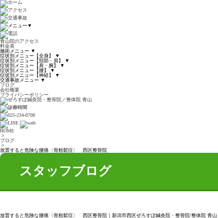
▼
青山院のアクセス
料金表
施術メニュー
▼
症状別メニュー【全身】
▼
症状別メニュー【頚部・肩】
▼
症状別メニュー【肩・腕】
▼
症状別メニュー【腰】
▼
症状別メニュー【神経】
▼
交通事故メニュー
▼
ブログ
会社概要
プライバシーポリシー
HOME
>
ブログ
>
放置すると危険な腰痛〈骨粗鬆症〉 西区整骨院
スタッフブログ
放置すると危険な腰痛〈骨粗鬆症〉 西区整骨院｜新潟市西区ぜろすぽ鍼灸院・整骨院/整体院 青山