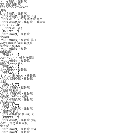
マトイ鍼灸・整骨院
京町鍼灸整骨院
ZEROSPO-ADVANCE
川崎
ひらま鍼灸・整骨院
ゼロスポ鍼灸・整骨院 平塚
ゼロスポアドバンス整体院 白楽
ゼロスポ鍼灸院・接骨院 川崎南幸
ZEROSPO-LAB
（ゼロスポラボ）
【埼玉エリア】
ゼロスポ鍼灸・整骨院
北浦和
ゼロスポ鍼灸・整骨院 草加
あげお運動公園前鍼灸院・
整骨院／整体院
ゼロスポ鍼灸・整骨
南浦和院
【千葉エリア】
360°(さぶろく)鍼灸整骨院
ゼロスポ鍼灸・整骨院
新松戸けやき通り
【群馬エリア】
上中居鍼灸・整骨院
【長野エリア】
まつもと庄内鍼灸・整骨院
ゼロスポ鍼灸院・接骨院
上田
【福島エリア】
ゼロスポ鍼灸・整骨院
／整体院 福島西
ゼロスポ鍼灸院・接骨院
福島東／Welluty 福島
ゼロスポ鍼灸院・接骨院
郡山島中央
【新潟エリア】
ぜろすぽ鍼灸院・整骨院
／整体院 青山
ゼロスポ接骨院 新潟万代
【福岡エリア】
ゼロスポ鍼灸・整骨院 別府
赤坂 けやき通り鍼灸・
整骨院
ゼロスポ鍼灸・整骨院 吉塚
ゼロスポ鍼灸・整骨院