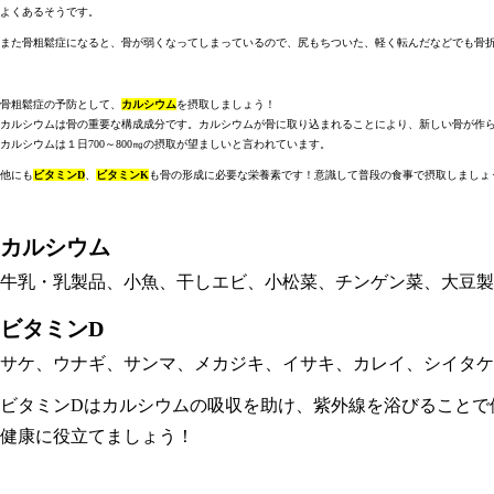
よくあるそうです。
また骨粗鬆症になると、骨が弱くなってしまっているので、尻もちついた、軽く転んだなどでも骨
骨粗鬆症の予防として、
カルシウム
を摂取しましょう！
カルシウムは骨の重要な構成成分です。カルシウムが骨に取り込まれることにより、新しい骨が作
カルシウムは１日700～800㎎の摂取が望ましいと言われています。
他にも
ビタミンD
、
ビタミンK
も骨の形成に必要な栄養素です！意識して普段の食事で摂取しましょ
カルシウム
牛乳・乳製品、小魚、干しエビ、小松菜、チンゲン菜、大豆製
ビタミンD
サケ、ウナギ、サンマ、メカジキ、イサキ、カレイ、シイタケ
ビタミンDはカルシウムの吸収を助け、紫外線を浴びることで
健康に役立てましょう！