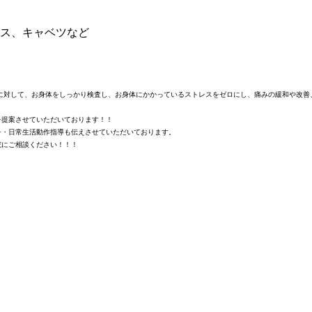
ス、キャベツなど
に対して、お身体をしっかり検査し、お身体にかかっているストレスをゼロにし、痛みの緩和や改善
を提案させていただいております！！
チ・日常生活動作指導も伝えさせていただいております。
院にご相談ください！！！