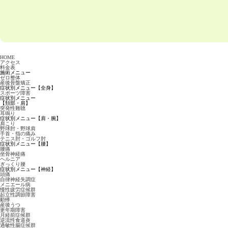
HOME
アクセス
料金表
施術メニュー
ゼロ整体
産後骨盤矯正
症状別メニュー【全身】
スポーツ障害
症状別メニュー
【頚部・肩】
突発性難聴
耳鳴り
症状別メニュー【肩・腕】
肩こり
野球肘・野球肩
手首・指の痛み
テニス肘・ゴルフ肘
症状別メニュー【腰】
腰痛
坐骨神経痛
ヘルニア
ぎっくり腰
症状別メニュー【神経】
頭痛
自律神経失調症
メニエール病
慢性疲労症候群
起立性調節障害
動悸
産後うつ
更年期障害
月経前症候群
逆流性食道炎
過敏性腸症候群