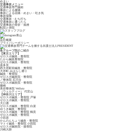
めまい
交通事故メニュー
交通事故専門施術
事故による腰痛
事故による頭痛・めまい・吐き気
事故保険
交通事故・むち打ち
交通事故に遭ったら
交通事故の骨折・捻挫
転院と併院
会社概要
プライバシーポリシー
各グループ院のご紹介
【東京エリア】
ゼロスポ鍼灸・整骨院
たから鍼灸整骨院
ゼロスポ鍼灸・整骨院
喜多見
西大井駅前鍼灸・整骨院
大井町 みはらし通り
鍼灸・整骨院
ゼロスポ鍼灸院・整骨院
／整体院 石川台
ゼロスポ鍼灸院・整骨院
篠崎
美容整体院 Welluty
（ウェルティー） 代官山
【神奈川エリア】
ゼロスポ鍼灸・整骨院 戸塚
ゼロスポ鍼灸・整骨院
大口通
ゼロスポ鍼灸・整骨院 白楽
ゆうき鍼灸・整骨院
ゼロスポ鍼灸・整骨院 鶴見
ゼロスポ鍼灸・整骨院
小田原
かんのんちょう鍼灸・整骨院
マトイ鍼灸・整骨院 小田院
ゼロスポ鍼灸院・接骨院
川崎大師