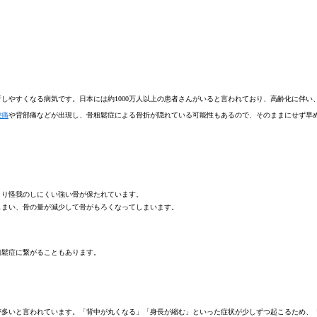
しやすくなる病気です。日本には約1000万人以上の患者さんがいると言われており、高齢化に伴い
腰痛
や背部痛などが出現し、骨粗鬆症による骨折が隠れている可能性もあるので、そのままにせず早
より怪我のしにくい強い骨が保たれています。
しまい、骨の量が減少して骨がもろくなってしまいます。
粗鬆症に繋がることもあります。
が多いと言われています。「背中が丸くなる」「身長が縮む」といった症状が少しずつ起こるため、