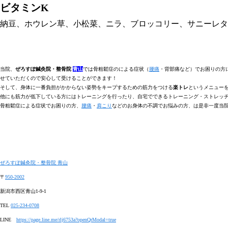
ビタミンK
納豆、ホウレン草、小松菜、ニラ、ブロッコリー、サニーレタ
当院、
ぜろすぽ鍼灸院・整骨院
青山
では
骨粗鬆症の
による症状（
腰痛
・背部痛など）でお困りの方
せていただくので安心して受けることができます！
そして、身体に一番負担がかからない姿勢をキープするための筋力をつける
楽トレ
というメニュー
他にも筋力が低下している方にはトレーニングを行ったり、自宅でできるトレーニング・ストレッ
骨粗鬆症による症状でお困りの方、
腰痛
・
肩こり
などのお身体の不調でお悩みの方、は是非一度当
ぜろすぽ鍼灸院・整骨院
青山
〒
950-2002
新潟市西区青山
1-9-1
TEL
025-234-0708
LINE
https://page.line.me/rlj6753a?openQrModal=true