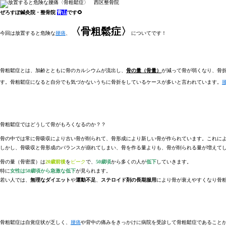
ぜろすぽ鍼灸院・整骨院
青山
です🌻
〈骨粗鬆症〉
今回は放置すると危険な
腰痛
、
についてです！
骨粗鬆症とは、加齢とともに骨のカルシウムが流出し、
骨の量（骨量）
が減って骨が弱くなり、骨折
す。骨粗鬆症になると自分でも気づかないうちに骨折をしているケースが多いと言われています。
骨粗鬆症ではどうして骨がもろくなるのか？？
骨の中では常に骨吸収により古い骨が削られて、骨形成により新しい骨が作られています。これに
しかし、骨吸収と骨形成のバランスが崩れてしまい、骨を作る量よりも、骨が削られる量が増えて
骨の量（骨密度）は
20歳前後
を
ピーク
で、
50歳頃
から多くの人が
低下
していきます。
特に
女性は50歳頃から急激な低下
が見られます。
若い人では、
無理なダイエット
や
運動不足
、
ステロイド剤の長期服用
により骨が衰えやすくなり骨
骨粗鬆症は自覚症状が乏しく、
腰痛
や背中の痛みをきっかけに病院を受診して骨粗鬆症であること