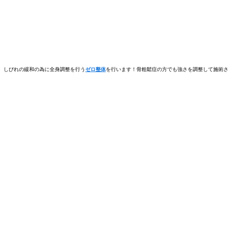
、しびれの緩和の為に全身調整を行う
ゼロ整体
を行います！骨粗鬆症の方でも強さを調整して施術さ