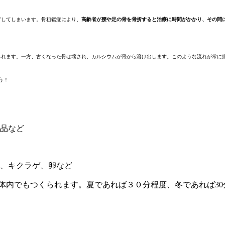
折してしまいます。骨粗鬆症により、
高齢者が腰や足の骨を骨折すると治療に時間がかかり、その間
られます。一方、古くなった骨は壊され、カルシウムが骨から溶け出します。このような流れが常に
う！
品など
、キクラゲ、卵など
体内でもつくられます。夏であれば３０分程度、冬であれば3