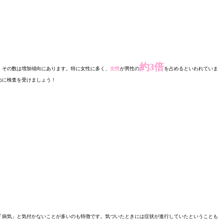
約3倍
、その数は増加傾向にあります。特に女性に多く、
女性
が男性の
を占めるといわれていま
めに検査を受けましょう！
「病気」と気付かないことが多いのも特徴です。気づいたときには症状が進行していたということも