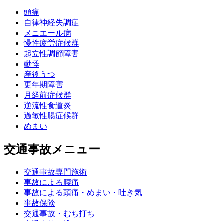
頭痛
自律神経失調症
メニエール病
慢性疲労症候群
起立性調節障害
動悸
産後うつ
更年期障害
月経前症候群
逆流性食道炎
過敏性腸症候群
めまい
交通事故メニュー
交通事故専門施術
事故による腰痛
事故による頭痛・めまい・吐き気
事故保険
交通事故・むち打ち