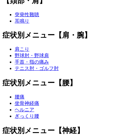
【頚部・肩】
突発性難聴
耳鳴り
症状別メニュー【肩・腕】
肩こり
野球肘・野球肩
手首・指の痛み
テニス肘・ゴルフ肘
症状別メニュー【腰】
腰痛
坐骨神経痛
ヘルニア
ぎっくり腰
症状別メニュー【神経】