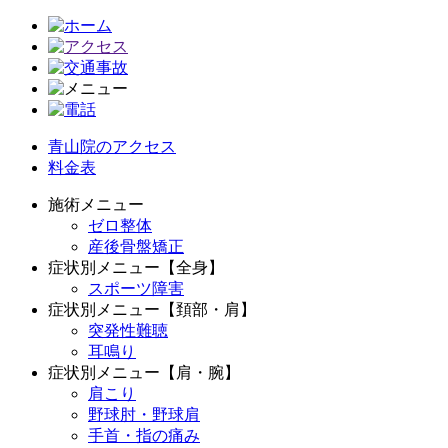
青山院のアクセス
料金表
施術メニュー
ゼロ整体
産後骨盤矯正
症状別メニュー【全身】
スポーツ障害
症状別メニュー【頚部・肩】
突発性難聴
耳鳴り
症状別メニュー【肩・腕】
肩こり
野球肘・野球肩
手首・指の痛み