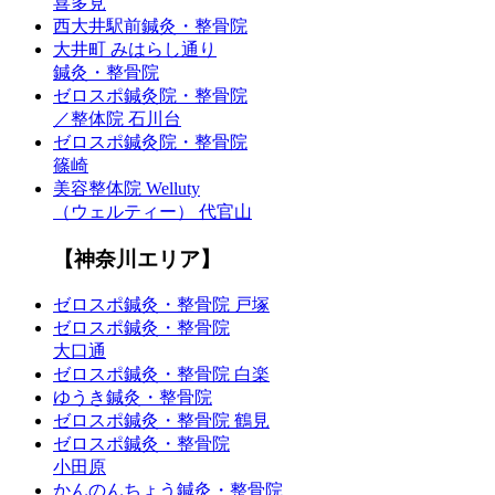
喜多見
西大井駅前鍼灸・整骨院
大井町 みはらし通り
鍼灸・整骨院
ゼロスポ鍼灸院・整骨院
／整体院 石川台
ゼロスポ鍼灸院・整骨院
篠崎
美容整体院 Welluty
（ウェルティー） 代官山
【神奈川エリア】
ゼロスポ鍼灸・整骨院 戸塚
ゼロスポ鍼灸・整骨院
大口通
ゼロスポ鍼灸・整骨院 白楽
ゆうき鍼灸・整骨院
ゼロスポ鍼灸・整骨院 鶴見
ゼロスポ鍼灸・整骨院
小田原
かんのんちょう鍼灸・整骨院