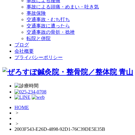
事故による腰痛
事故による頭痛・めまい・吐き気
事故保険
交通事故・むち打ち
交通事故に遭ったら
交通事故の骨折・捻挫
転院と併院
ブログ
会社概要
プライバシーポリシー
HOME
>
>
2003F543-E26D-4898-92D1-76C39DE5E35B