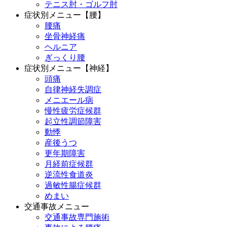
テニス肘・ゴルフ肘
症状別メニュー【腰】
腰痛
坐骨神経痛
ヘルニア
ぎっくり腰
症状別メニュー【神経】
頭痛
自律神経失調症
メニエール病
慢性疲労症候群
起立性調節障害
動悸
産後うつ
更年期障害
月経前症候群
逆流性食道炎
過敏性腸症候群
めまい
交通事故メニュー
交通事故専門施術