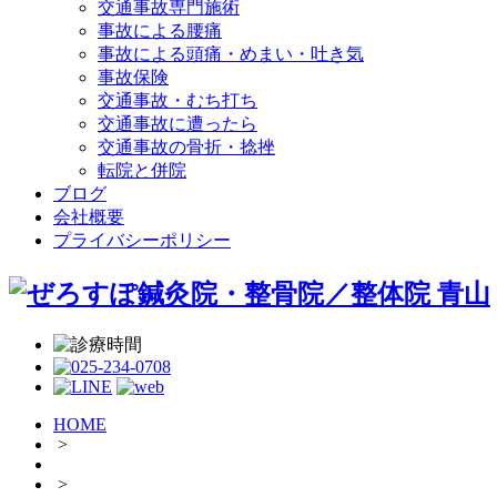
交通事故専門施術
事故による腰痛
事故による頭痛・めまい・吐き気
事故保険
交通事故・むち打ち
交通事故に遭ったら
交通事故の骨折・捻挫
転院と併院
ブログ
会社概要
プライバシーポリシー
HOME
>
>