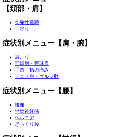
【頚部・肩】
突発性難聴
耳鳴り
症状別メニュー【肩・腕】
肩こり
野球肘・野球肩
手首・指の痛み
テニス肘・ゴルフ肘
症状別メニュー【腰】
腰痛
坐骨神経痛
ヘルニア
ぎっくり腰