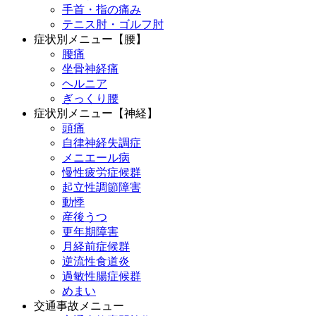
手首・指の痛み
テニス肘・ゴルフ肘
症状別メニュー【腰】
腰痛
坐骨神経痛
ヘルニア
ぎっくり腰
症状別メニュー【神経】
頭痛
自律神経失調症
メニエール病
慢性疲労症候群
起立性調節障害
動悸
産後うつ
更年期障害
月経前症候群
逆流性食道炎
過敏性腸症候群
めまい
交通事故メニュー