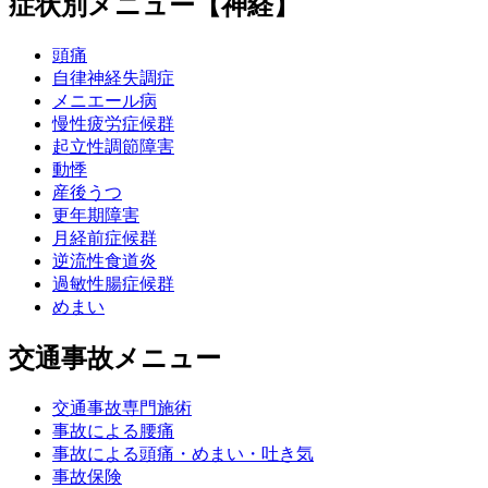
症状別メニュー【神経】
頭痛
自律神経失調症
メニエール病
慢性疲労症候群
起立性調節障害
動悸
産後うつ
更年期障害
月経前症候群
逆流性食道炎
過敏性腸症候群
めまい
交通事故メニュー
交通事故専門施術
事故による腰痛
事故による頭痛・めまい・吐き気
事故保険