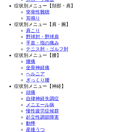
症状別メニュー【頚部・肩】
突発性難聴
耳鳴り
症状別メニュー【肩・腕】
肩こり
野球肘・野球肩
手首・指の痛み
テニス肘・ゴルフ肘
症状別メニュー【腰】
腰痛
坐骨神経痛
ヘルニア
ぎっくり腰
症状別メニュー【神経】
頭痛
自律神経失調症
メニエール病
慢性疲労症候群
起立性調節障害
動悸
産後うつ