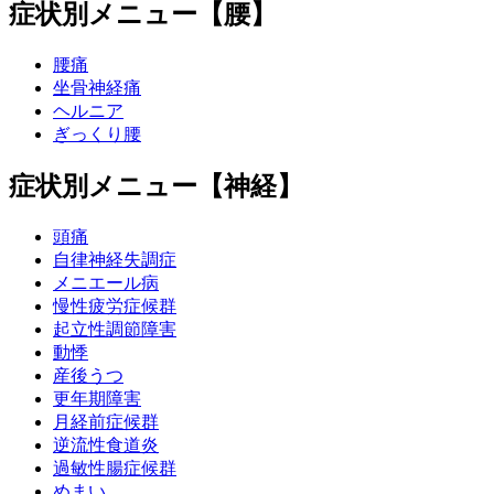
症状別メニュー【腰】
腰痛
坐骨神経痛
ヘルニア
ぎっくり腰
症状別メニュー【神経】
頭痛
自律神経失調症
メニエール病
慢性疲労症候群
起立性調節障害
動悸
産後うつ
更年期障害
月経前症候群
逆流性食道炎
過敏性腸症候群
めまい