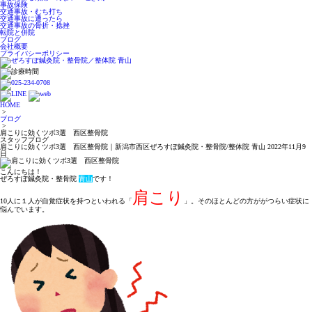
事故保険
交通事故・むち打ち
交通事故に遭ったら
交通事故の骨折・捻挫
転院と併院
ブログ
会社概要
プライバシーポリシー
HOME
>
ブログ
>
肩こりに効くツボ3選 西区整骨院
スタッフブログ
肩こりに効くツボ3選 西区整骨院｜新潟市西区ぜろすぽ鍼灸院・整骨院/整体院 青山
2022年11月9
日
こんにちは！
ぜろすぽ鍼灸院・整骨院
青山
です！
肩こり
10人に１人が自覚症状を持つといわれる
「
」
。そのほとんどの方ががつらい症状に
悩んでいます。