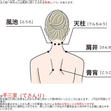
また指一本分上には風邪に効くとされる
風池(ふうち）
があります。
手三里（てさんり）
③
肘を曲げた時に出来るしわから手首に向かって指3本分いったところにあります。（下記の写真にて
表示）
筋肉を緩ませることから肩こりや寝違いなどによる
痛みを取ることが得意なツボ
です。
痛みを取るのに便利なツボですが、押したら痛いツボなので数百あるツボの中でも正確に捉えやす
いツボです。