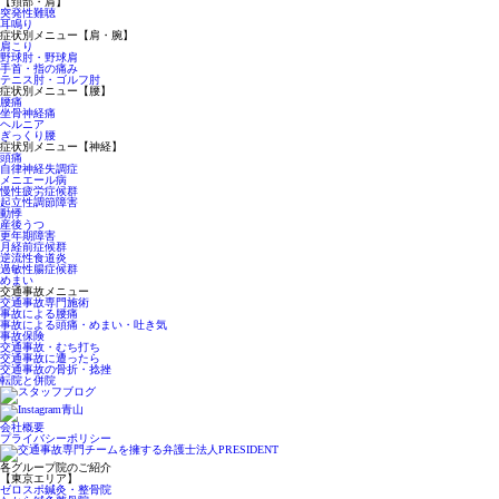
【頚部・肩】
突発性難聴
耳鳴り
症状別メニュー【肩・腕】
肩こり
野球肘・野球肩
手首・指の痛み
テニス肘・ゴルフ肘
症状別メニュー【腰】
腰痛
坐骨神経痛
ヘルニア
ぎっくり腰
症状別メニュー【神経】
頭痛
自律神経失調症
メニエール病
慢性疲労症候群
起立性調節障害
動悸
産後うつ
更年期障害
月経前症候群
逆流性食道炎
過敏性腸症候群
めまい
交通事故メニュー
交通事故専門施術
事故による腰痛
事故による頭痛・めまい・吐き気
事故保険
交通事故・むち打ち
交通事故に遭ったら
交通事故の骨折・捻挫
転院と併院
会社概要
プライバシーポリシー
各グループ院のご紹介
【東京エリア】
ゼロスポ鍼灸・整骨院