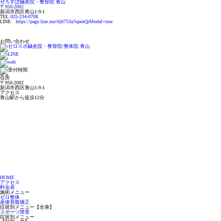
ぜろすぽ鍼灸院・整骨院
青山
〒
950-2002
新潟市西区青山
1-9-1
TEL
025-234-0708
LINE
https://page.line.me/rlj6753a?openQrModal=true
お問い合わせ
住所
〒950-2002
新潟市西区青山1-9-1
アクセス
青山駅から徒歩12分
HOME
アクセス
料金表
施術メニュー
ゼロ整体
産後骨盤矯正
症状別メニュー【全身】
スポーツ障害
症状別メニュー