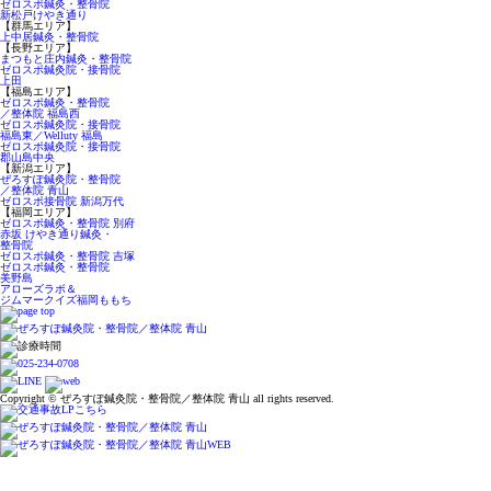
ゼロスポ鍼灸・整骨院
新松戸けやき通り
【群馬エリア】
上中居鍼灸・整骨院
【長野エリア】
まつもと庄内鍼灸・整骨院
ゼロスポ鍼灸院・接骨院
上田
【福島エリア】
ゼロスポ鍼灸・整骨院
／整体院 福島西
ゼロスポ鍼灸院・接骨院
福島東／Welluty 福島
ゼロスポ鍼灸院・接骨院
郡山島中央
【新潟エリア】
ぜろすぽ鍼灸院・整骨院
／整体院 青山
ゼロスポ接骨院 新潟万代
【福岡エリア】
ゼロスポ鍼灸・整骨院 別府
赤坂 けやき通り鍼灸・
整骨院
ゼロスポ鍼灸・整骨院 吉塚
ゼロスポ鍼灸・整骨院
美野島
アローズラボ＆
ジムマークイズ福岡ももち
Copyright © ぜろすぽ鍼灸院・整骨院／整体院 青山 all rights reserved.