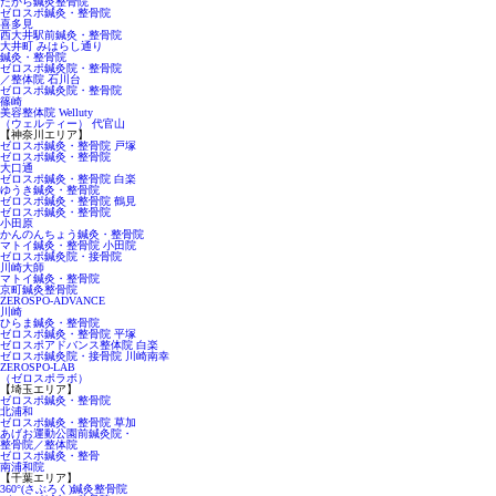
たから鍼灸整骨院
ゼロスポ鍼灸・整骨院
喜多見
西大井駅前鍼灸・整骨院
大井町 みはらし通り
鍼灸・整骨院
ゼロスポ鍼灸院・整骨院
／整体院 石川台
ゼロスポ鍼灸院・整骨院
篠崎
美容整体院 Welluty
（ウェルティー） 代官山
【神奈川エリア】
ゼロスポ鍼灸・整骨院 戸塚
ゼロスポ鍼灸・整骨院
大口通
ゼロスポ鍼灸・整骨院 白楽
ゆうき鍼灸・整骨院
ゼロスポ鍼灸・整骨院 鶴見
ゼロスポ鍼灸・整骨院
小田原
かんのんちょう鍼灸・整骨院
マトイ鍼灸・整骨院 小田院
ゼロスポ鍼灸院・接骨院
川崎大師
マトイ鍼灸・整骨院
京町鍼灸整骨院
ZEROSPO-ADVANCE
川崎
ひらま鍼灸・整骨院
ゼロスポ鍼灸・整骨院 平塚
ゼロスポアドバンス整体院 白楽
ゼロスポ鍼灸院・接骨院 川崎南幸
ZEROSPO-LAB
（ゼロスポラボ）
【埼玉エリア】
ゼロスポ鍼灸・整骨院
北浦和
ゼロスポ鍼灸・整骨院 草加
あげお運動公園前鍼灸院・
整骨院／整体院
ゼロスポ鍼灸・整骨
南浦和院
【千葉エリア】
360°(さぶろく)鍼灸整骨院