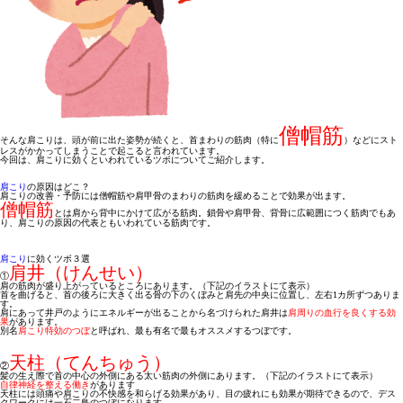
僧帽筋
そんな肩こりは、頭が前に出た姿勢が続くと、首まわりの筋肉（特に
）などにスト
レスがかかってしまうことで起こると言われています。
今回は、肩こりに効くといわれているツボについてご紹介します。
肩こり
の原因はどこ？
肩こりの改善・予防には僧帽筋や肩甲骨のまわりの筋肉を緩めることで効果が出ます。
僧帽筋
とは肩から背中にかけて広がる筋肉。鎖骨や肩甲骨、背骨に広範囲につく筋肉でもあ
り、肩こりの原因の代表ともいわれている筋肉です。
肩こり
に効くツボ３選
肩井（けんせい）
①
肩の筋肉が盛り上がっているところにあります。（下記のイラストにて表示）
首を曲げると、首の後ろに大きく出る骨の下のくぼみと肩先の中央に位置し、左右1カ所ずつありま
す。
肩にあって井戸のようにエネルギーが出ることから名づけられた肩井は
肩周りの血行を良くする効
果
があります。
別名
肩こり特効のつぼ
と呼ばれ、最も有名で最もオススメするつぼです。
天柱（てんちゅう）
②
髪の生え際で首の中心の外側にある太い筋肉の外側にあります。（下記のイラストにて表示）
自律神経を整える働き
があります
天柱には頭痛や肩こりの不快感を和らげる効果があり、目の疲れにも効果が期待できるので、デス
クワークには一石二鳥のつぼになります。