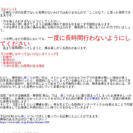
【ポイント】
・正確なツボの位置でないと効果がないわけではありませんので「ここかな？」と思った箇所で大
丈夫です。
・力を強く入れすぎないようにしてください。
ツボを強く押し過ぎてしまうと組織が壊れて炎症を引き起こす可能性があります。
ツボを押すときは強く痛みを感じる程の力は入れず、痛気持ちく感じるくらいの力で行いましょ
う。
一度に長時間行わないようにし
・ツボ押しはどの部位においても、
てください
。
あまり長時間行ってしまうと、揉み返しがくる恐れがあります。
【ツボ押しをやってはいけないタイミング】
・
妊娠中
・
飲酒当日
・
食後60分以内
・
ツボの位置にお怪我がある場合
ただし、慢性的に
肩こり
が辛い方は、ストレッチなどのセルフケアでの改善が難しい場合が多く、
日常生活の姿勢だったり、習慣的になってしまっている癖などにより、首から肩、背中にかけて生
じた筋肉の負担や、血行不良によって起きている可能性が高いため、根本改善をするためには、今
のゆがんでしまった姿勢から治していく必要があります。
当院
『ぜろすぽ鍼灸院・整骨院 青山』
では、
肩こり
のように凝り固まってしまったお身体をしっか
り検査し、お身体にかかったストレスをゼロにするための整体
【ゼロ整体】
を行い、症状の根本的
な改善を目指します！
そして、
【楽トレ】
という機械を使い、体を支えている筋肉(
インナーマッスル
)を鍛えることで代謝
の改善をしてお身体に不調が出にくい体づくりを行なっていきます！
下記のURLから
肩こり
ついて詳しく載っている記事にとぶことができます。
興味のある方はぜひご覧ください！
https://www.nhk.or.jp/kenko/disease-339/