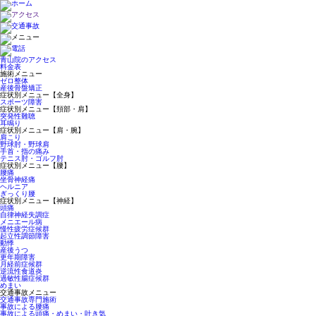
青山院のアクセス
料金表
施術メニュー
ゼロ整体
産後骨盤矯正
症状別メニュー【全身】
スポーツ障害
症状別メニュー【頚部・肩】
突発性難聴
耳鳴り
症状別メニュー【肩・腕】
肩こり
野球肘・野球肩
手首・指の痛み
テニス肘・ゴルフ肘
症状別メニュー【腰】
腰痛
坐骨神経痛
ヘルニア
ぎっくり腰
症状別メニュー【神経】
頭痛
自律神経失調症
メニエール病
慢性疲労症候群
起立性調節障害
動悸
産後うつ
更年期障害
月経前症候群
逆流性食道炎
過敏性腸症候群
めまい
交通事故メニュー
交通事故専門施術
事故による腰痛
事故による頭痛・めまい・吐き気