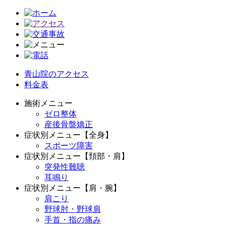
青山院のアクセス
料金表
施術メニュー
ゼロ整体
産後骨盤矯正
症状別メニュー【全身】
スポーツ障害
症状別メニュー【頚部・肩】
突発性難聴
耳鳴り
症状別メニュー【肩・腕】
肩こり
野球肘・野球肩
手首・指の痛み