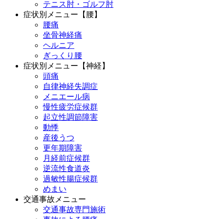
テニス肘・ゴルフ肘
症状別メニュー【腰】
腰痛
坐骨神経痛
ヘルニア
ぎっくり腰
症状別メニュー【神経】
頭痛
自律神経失調症
メニエール病
慢性疲労症候群
起立性調節障害
動悸
産後うつ
更年期障害
月経前症候群
逆流性食道炎
過敏性腸症候群
めまい
交通事故メニュー
交通事故専門施術