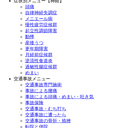
症状別メニュー【神経】
頭痛
自律神経失調症
メニエール病
慢性疲労症候群
起立性調節障害
動悸
産後うつ
更年期障害
月経前症候群
逆流性食道炎
過敏性腸症候群
めまい
交通事故メニュー
交通事故専門施術
事故による腰痛
事故による頭痛・めまい・吐き気
事故保険
交通事故・むち打ち
交通事故に遭ったら
交通事故の骨折・捻挫
転院と併院