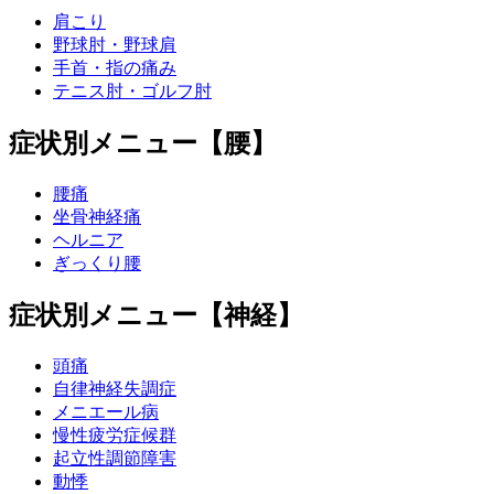
肩こり
野球肘・野球肩
手首・指の痛み
テニス肘・ゴルフ肘
症状別メニュー【腰】
腰痛
坐骨神経痛
ヘルニア
ぎっくり腰
症状別メニュー【神経】
頭痛
自律神経失調症
メニエール病
慢性疲労症候群
起立性調節障害
動悸