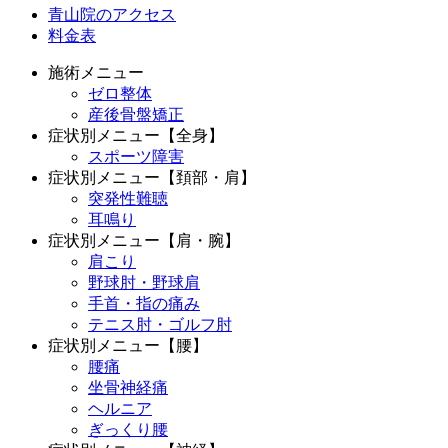
青山院のアクセス
料金表
施術メニュー
ゼロ整体
産後骨盤矯正
症状別メニュー【全身】
スポーツ障害
症状別メニュー【頚部・肩】
突発性難聴
耳鳴り
症状別メニュー【肩・腕】
肩こり
野球肘・野球肩
手首・指の痛み
テニス肘・ゴルフ肘
症状別メニュー【腰】
腰痛
坐骨神経痛
ヘルニア
ぎっくり腰