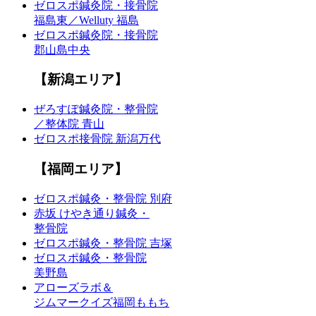
ゼロスポ鍼灸院・接骨院
福島東／Welluty 福島
ゼロスポ鍼灸院・接骨院
郡山島中央
【新潟エリア】
ぜろすぽ鍼灸院・整骨院
／整体院 青山
ゼロスポ接骨院 新潟万代
【福岡エリア】
ゼロスポ鍼灸・整骨院 別府
赤坂 けやき通り鍼灸・
整骨院
ゼロスポ鍼灸・整骨院 吉塚
ゼロスポ鍼灸・整骨院
美野島
アローズラボ＆
ジムマークイズ福岡ももち