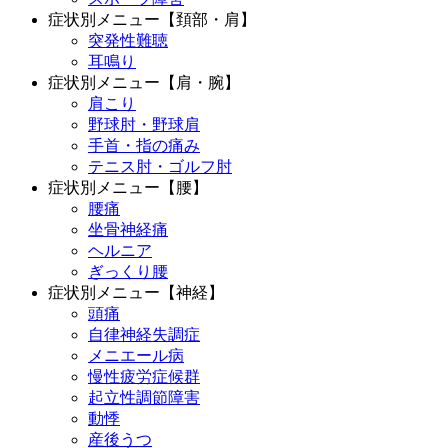
症状別メニュー【頚部・肩】
突発性難聴
耳鳴り
症状別メニュー【肩・腕】
肩こり
野球肘・野球肩
手首・指の痛み
テニス肘・ゴルフ肘
症状別メニュー【腰】
腰痛
坐骨神経痛
ヘルニア
ぎっくり腰
症状別メニュー【神経】
頭痛
自律神経失調症
メニエール病
慢性疲労症候群
起立性調節障害
動悸
産後うつ