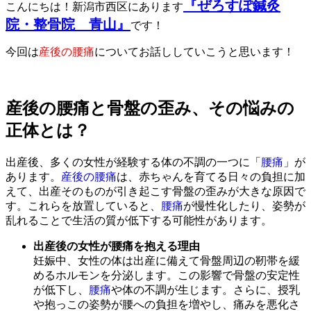
『ぜろすぽ鍼灸
こんにちは！新潟市西区にあります
院・整骨院 青山』
です！
今回は
産後の腰痛
についてお話ししていこうと思います！
産後の腰痛と骨盤の歪み、その悩みの
正体とは？
出産後、多くの女性が経験する体の不調の一つに「
腰痛
」が
あります。
産後の腰痛
は、赤ちゃんを育てる日々の負担に加
えて、出産そのものが引き起こす骨盤の歪みが大きな原因で
す。これらを放置していると、
腰痛
が慢性化したり、姿勢が
乱れることで生活の質が低下する可能性があります。
出産後の女性が腰痛を抱える理由
妊娠中、女性の体は出産に備えて骨盤周辺の靭帯を緩
めるホルモンを分泌します。この影響で骨盤の安定性
が低下し、
腰痛
や体の不調が生じます。さらに、授乳
や抱っこの姿勢が腰への負担を増やし、痛みを悪化さ