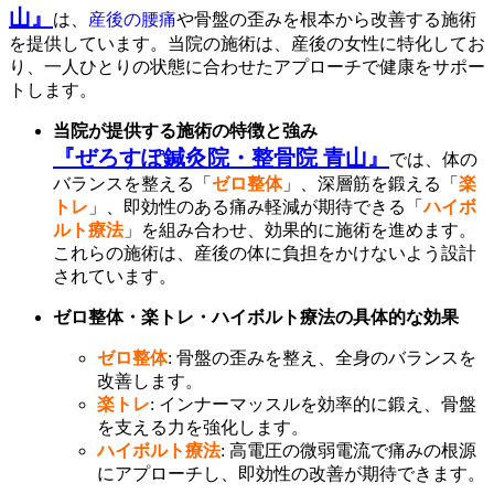
山』
は、
産後の腰痛
や骨盤の歪みを根本から改善する施術
を提供しています。当院の施術は、産後の女性に特化してお
り、一人ひとりの状態に合わせたアプローチで健康をサポー
トします。
当院が提供する施術の特徴と強み
『ぜろすぽ鍼灸院・整骨院 青山』
では、体の
バランスを整える「
ゼロ整体
」、深層筋を鍛える「
楽
トレ
」、即効性のある痛み軽減が期待できる「
ハイボ
ルト療法
」を組み合わせ、効果的に施術を進めます。
これらの施術は、産後の体に負担をかけないよう設計
されています。
ゼロ整体・楽トレ・ハイボルト療法の具体的な効果
ゼロ整体
: 骨盤の歪みを整え、全身のバランスを
改善します。
楽トレ
: インナーマッスルを効率的に鍛え、骨盤
を支える力を強化します。
ハイボルト療法
: 高電圧の微弱電流で痛みの根源
にアプローチし、即効性の改善が期待できます。