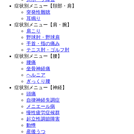
症状別メニュー【頚部・肩】
突発性難聴
耳鳴り
症状別メニュー【肩・腕】
肩こり
野球肘・野球肩
手首・指の痛み
テニス肘・ゴルフ肘
症状別メニュー【腰】
腰痛
坐骨神経痛
ヘルニア
ぎっくり腰
症状別メニュー【神経】
頭痛
自律神経失調症
メニエール病
慢性疲労症候群
起立性調節障害
動悸
産後うつ