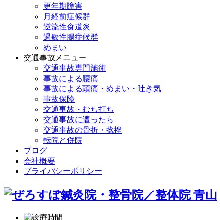
更年期障害
月経前症候群
逆流性食道炎
過敏性腸症候群
めまい
交通事故メニュー
交通事故専門施術
事故による腰痛
事故による頭痛・めまい・吐き気
事故保険
交通事故・むち打ち
交通事故に遭ったら
交通事故の骨折・捻挫
転院と併院
ブログ
会社概要
プライバシーポリシー