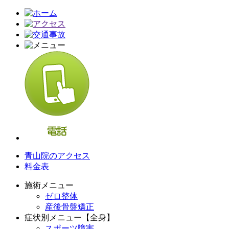
青山院のアクセス
料金表
施術メニュー
ゼロ整体
産後骨盤矯正
症状別メニュー【全身】
スポーツ障害