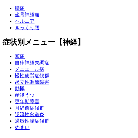
腰痛
坐骨神経痛
ヘルニア
ぎっくり腰
症状別メニュー【神経】
頭痛
自律神経失調症
メニエール病
慢性疲労症候群
起立性調節障害
動悸
産後うつ
更年期障害
月経前症候群
逆流性食道炎
過敏性腸症候群
めまい