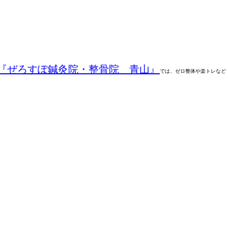
『ぜろすぽ鍼灸院・整骨院 青山』
では、
ゼロ整体
や
楽トレ
など